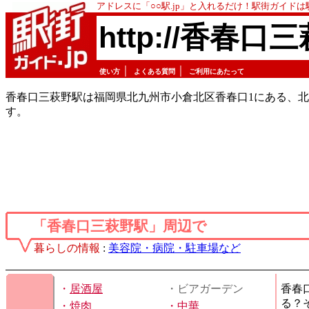
アドレスに「○○駅.jp」と入れるだけ！駅街ガイド
http://香春口三
｜
｜
使い方
よくある質問
ご利用にあたって
香春口三萩野駅は福岡県北九州市小倉北区香春口1にある、
す。
「香春口三萩野駅」周辺で
暮らしの情報
:
美容院・病院・駐車場など
・
居酒屋
・ビアガーデン
香春
る？
・
焼肉
・
中華