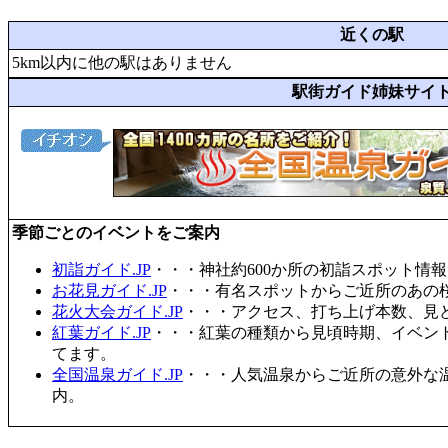
近くの駅
5km以内に他の駅はありません
駅街ガイド姉妹サイ
季節ごとのイベントをご案内
初詣ガイド.JP
・・・神社約600か所の初詣スポット情
お花見ガイド.JP
・・・有名スポットからご近所のあの桜
花火大会ガイド.JP
・・・アクセス、打ち上げ本数、見
紅葉ガイド.JP
・・・紅葉の種類から見頃時期、イベン
てます。
全国温泉ガイド.JP
・・・人気温泉からご近所の意外な
内。