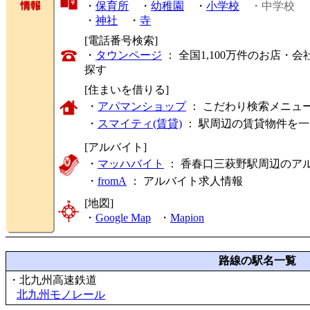
・
保育所
・
幼稚園
・
小学校
・中学校
・
神社
・
寺
[電話番号検索]
・
タウンページ
： 全国1,100万件のお店
探す
[住まいを借りる]
・
アパマンショップ
： こだわり検索メニュ
・
スマイティ(賃貸)
： 駅周辺の賃貸物件を
[アルバイト]
・
マッハバイト
： 香春口三萩野駅周辺のア
・
fromA
：
アルバイト求人情報
[地図]
・
Google Map
・
Mapion
路線の駅名一覧
・北九州高速鉄道
北九州モノレール