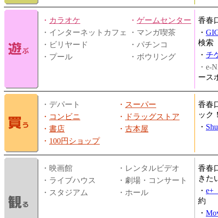
・
カラオケ
・
ゲームセンター
香春
・インターネットカフェ
・マンガ喫茶
・
GI
検索
・ビリヤード
・パチンコ
・
チ
・プール
・ボウリング
・e-N
ース
・デパート
・
スーパー
香春
ック
・
コンビニ
・
ドラッグストア
・
Shu
・
書店
・
古本屋
・
100円ショップ
・映画館
・レンタルビデオ
香春
きた
・ライブハウス
・劇場・コンサート
・
e
・スタジアム
・ホール
約
・
Mov