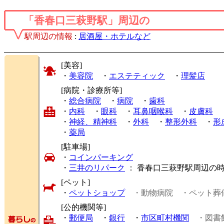
「香春口三萩野駅」周辺の
駅周辺の情報
:
居酒屋・ホテルなど
[美容]
・
美容院
・
エステティック
・
理髪店
[病院・診療所等]
・
総合病院
・
病院
・
歯科
・
内科
・
眼科
・
耳鼻咽喉科
・
皮膚科
・
神経、精神科
・
外科
・
整形外科
・
形
・
薬局
[駐車場]
・
コインパーキング
・
三井のリパーク
： 香春口三萩野駅周辺の
[ペット]
・
ペットショップ
・動物病院
・ペット葬
[公的機関等]
・
郵便局
・
銀行
・
市区町村機関
・図書