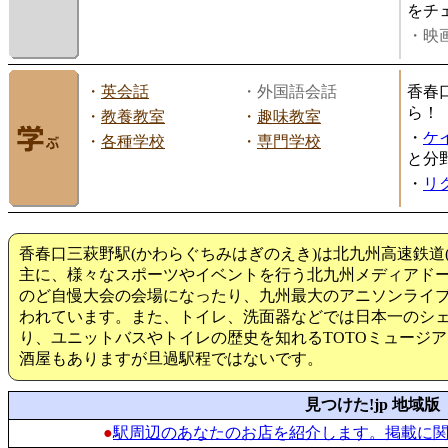
をチ
・映画
・
英会話
・外国語会話
香春
ら！
・
教養教室
・
趣味教室
・
ケ
・
各種学校
・
専門学校
と分
・
リ
香春口三萩野駅(かわらぐちみはぎのえき)は北九州高速鉄道
主に、様々なスポーツやイベントを行う北九州メディアド
のど自慢大会の会場になったり、九州最大のアニソンライブ「ア
われています。また、トイレ、洗面器などでは日本一のシェ
り、ユニットバスやトイレの歴史を知れるTOTOミュージ
酒屋もありますが旦過駅程ではないです。
見つけた!jp 地域版
●
駅周辺のあなたのお店を紹介します。掲載に