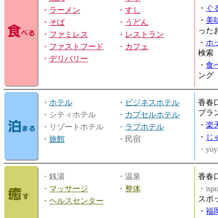
・
ぐ
・
ラーメン
・
すし
・
美
・
そば
・
うどん
った
・
ファミレス
・
レストラン
・
ホ
・
ファストフード
・
カフェ
検索
・
デリバリー
・
食
ング
・
ホテル
・
ビジネスホテル
香春
プラ
・シティホテル
・
カプセルホテル
・
楽
・リゾートホテル
・
ラブホテル
・
じ
・
旅館
・民宿
・yoy
・銭湯
・温泉
香春
・
マッサージ
・
整体
・is
スポ
・
ヘルスセンター
・
福